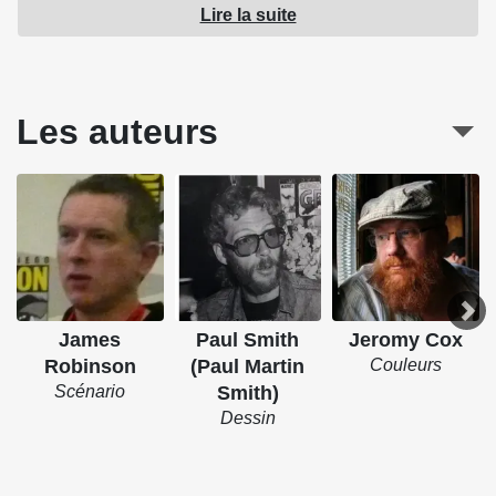
Lire la suite
franco-belge, tant par l'élégance de son graphisme que par
les sujets abordés. Dans la lignée de Harry Potter, cette
BD de magie ralliera les amateurs d'heroic-fantasy et de
suspense.
Les auteurs
Source : Semic
James
Paul Smith
Jeromy Cox
Robinson
(Paul Martin
Couleurs
Scénario
Smith)
Dessin