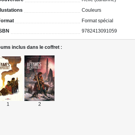
llustations
Couleurs
Format
Format spécial
ISBN
9782413091059
ums inclus dans le coffret :
1
2