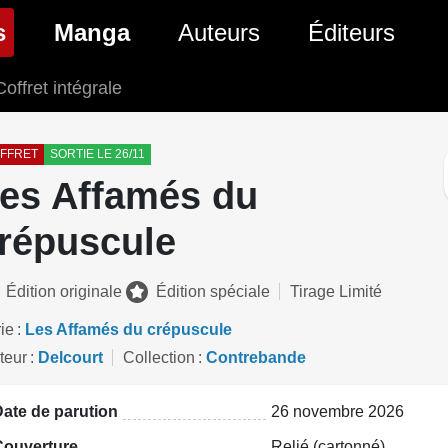
(page courante)
s
Manga
Auteurs
Éditeurs
Coffret intégrale
tés Comics
Nouveautés Manga
 BD
es sorties Comics
Prochaines sorties Manga
FFRET
SORTIE LE 26/11
es Affamés du
Comics
Genres Manga
répuscule
Édition originale
Édition spéciale
Tirage Limité
ie
Les Affamés du crépuscule
teur
Delcourt
Collection
Contrebande
ate de parution
26 novembre 2026
Couverture
Relié (cartonné)