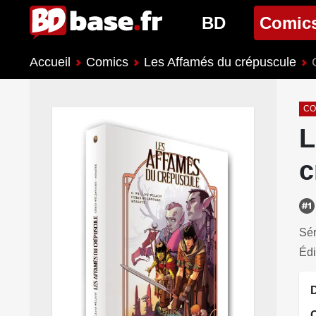
BD
Comic
Accueil
Comics
Les Affamés du crépuscule
Nouveautés BD
Nouveau
Prochaines sorties
Prochain
CO
L
Genres BD
Genres 
c
Sér
Édi
D