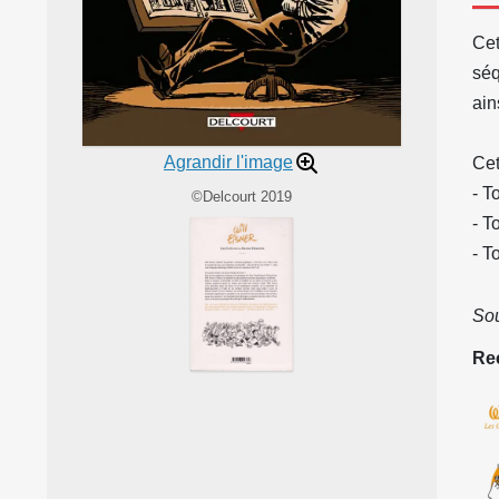
Cet
séq
ain
Agrandir l'image
Cet
- T
©Delcourt 2019
- T
- T
Sou
Rec