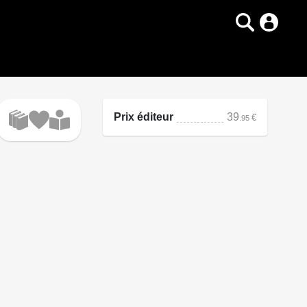
Prix éditeur
39
€
.95