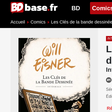
BD
Comic
Accueil
Comics
Les Clés de la bande dessiné
Nouveautés BD
Nouveau
Prochaines sorties
Prochain
IN
L
Genres BD
Genres 
d
In
Sér
Édi
R