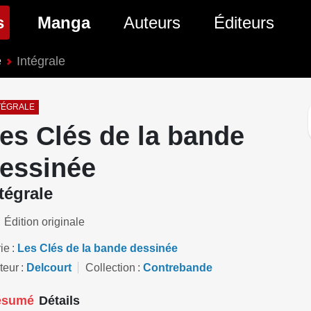
(page courante)
s
Manga
Auteurs
Éditeurs
e
Intégrale
tés Comics
Nouveautés Manga
 BD
es sorties Comics
Prochaines sorties Manga
TÉGRALE
es Clés de la bande
Comics
Genres Manga
essinée
tégrale
Édition originale
ie
Les Clés de la bande dessinée
teur
Delcourt
Collection
Contrebande
ésumé
Détails