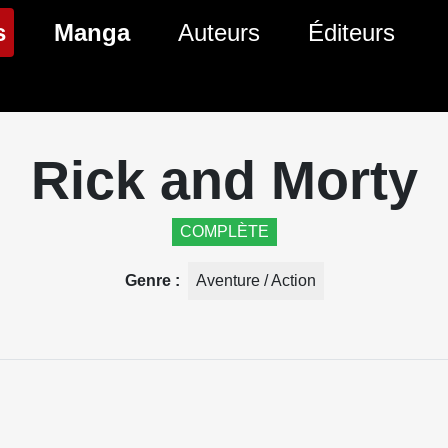
(page courante)
s
Manga
Auteurs
Éditeurs
tés Comics
Nouveautés Manga
 BD
es sorties Comics
Prochaines sorties Manga
Rick and Morty
Comics
Genres Manga
COMPLÈTE
Genre
Aventure / Action