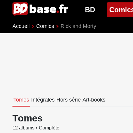
BD
Comic
Accueil
Comics
Rick and Morty
Nouveautés BD
Nouveau
Prochaines sorties
Prochain
Genres BD
Genres 
Tomes
Intégrales
Hors série
Art-books
Tomes
12 albums
Complète