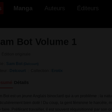
(page courante)
s
Manga
Auteurs
Éditeurs
tés Comics
Nouveautés Manga
 BD
es sorties Comics
Prochaines sorties Manga
am Bot Volume 1
Comics
Genres Manga
Édition originale
ie
Sam Bot
(Delcourt)
teur
Delcourt
Collection
Erotix
ésumé
Détails
 Bot est un jeune Anglais binoclard qui a un problème : la natur
ticulièrement bien doté ! Du coup, la gent féminine le harcèle, m
 faire. Préférant travailler, il est souvent réquisitionné par son o