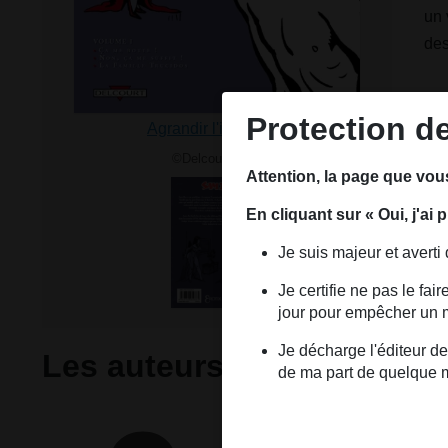
un 
des
Sou
Protection d
Agrandir l'image
©Delcourt 2010
Attention, la page que vou
En cliquant sur « Oui, j'ai
Je suis majeur et averti
Je certifie ne pas le fa
jour pour empêcher un mi
Je décharge l'éditeur de
Les auteurs
de ma part de quelque 