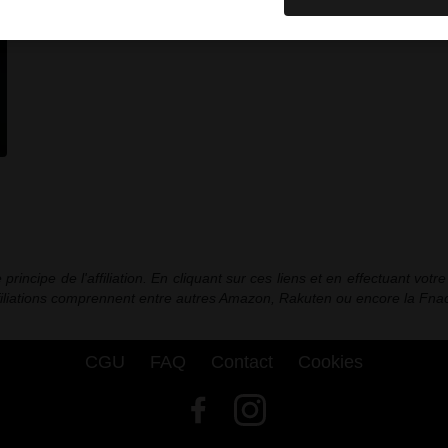
incipe de l'affiliation. En cliquant sur ces liens et en effectuant vot
ffiliations comprennent entre autres Amazon, Rakuten ou encore la Fnac
CGU
FAQ
Contact
Cookies