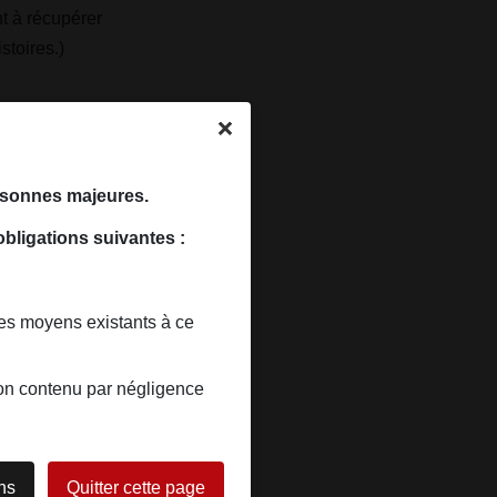
nt à récupérer
toires.)
ersonnes majeures.
obligations suivantes :
les moyens existants à ce
 son contenu par négligence
ans
Quitter cette page