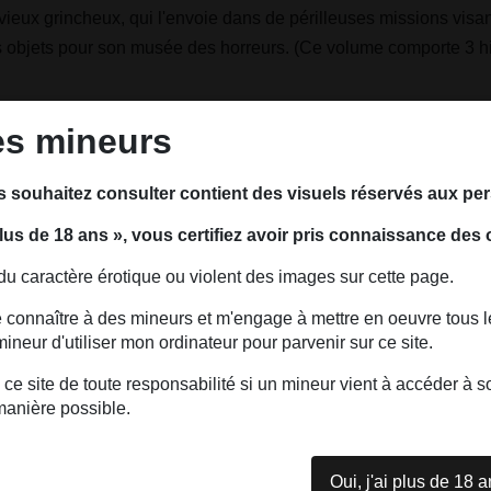
vieux grincheux, qui l'envoie dans de périlleuses missions visa
 objets pour son musée des horreurs. (Ce volume comporte 3 his
rce : Delcourt
es mineurs
s souhaitez consulter contient des visuels réservés aux p
 plus de 18 ans », vous certifiez avoir pris connaissance des 
 du caractère érotique ou violent des images sur cette page.
ire connaître à des mineurs et m'engage à mettre en oeuvre tous 
neur d'utiliser mon ordinateur pour parvenir sur ce site.
 ce site de toute responsabilité si un mineur vient à accéder à
manière possible.
Oui, j'ai plus de 18 