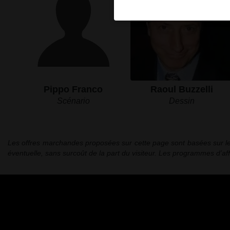
Pippo Franco
Raoul Buzzelli
Scénario
Dessin
Les offres marchandes proposées sur cette page sont basées sur le pr
éventuelle, sans surcoût de la part du visiteur. Les programmes d’a