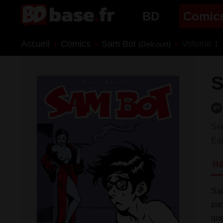
BD
Comic
Accueil
Comics
Sam Bot
Volume 1
Nouveautés BD
Nouveau
(Delcourt)
Prochaines sorties
Prochain
S
Genres BD
Genres 
Sér
Édi
R
Sam
par
que