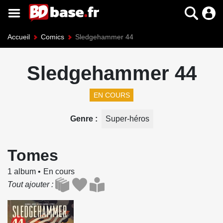
Accueil
Comics
Sledgehammer 44
Sledgehammer 44
EN COURS
Genre
Super-héros
Tomes
1 album
En cours
Tout ajouter