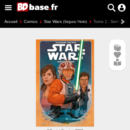
Accueil
Comics
Star Wars
Tome 1 : Sorti des 
(Segura / Noto)