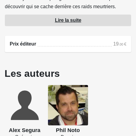
découvrir qui se cache derrière ces raids meurtriers.
Découvrez les pirates Nagai et une multitude d'ennemis
Lire la suite
qui menacent Luke, Leia, Han Solo et les autres héros de
cette galaxie lointaine.
Une nouvelle série principale Star Wars qui se déroule
Prix éditeur
19
€
.00
dans une époque encore très peu explorée : celle qui suit
Le Retour du Jedi.
Après la trilogie La Bataille de Jakku, retrouvez Luke
Les auteurs
Skywalker et les héros de la Rébellion, alors qu'ils tentent
de concrétiser leur rêve d'une Galaxie unifiée, sous la
bannière de la République.
Source : Panini Comics
Alex Segura
Phil Noto