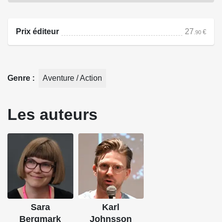
des Ases et déjouer les pièges tendus par Odin, leur roi.
Prix éditeur
27
€
.90
Source : Ankama Éditions
Genre
Aventure / Action
Les auteurs
Sara
Karl
Bergmark
Johnsson