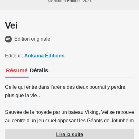
©Ankama Éditions 2021
Vei
Édition originale
Éditeur
Ankama Éditions
Résumé
Détails
Celle qui entre dans l'arène des dieux pourrait y perdre
plus que la vie…
Sauvée de la noyade par un bateau Viking, Vei se retrouve
au centre d'un jeu cruel opposant les Géants de Jötunheim
et les dieux d'Asgard. Pour sauver sa vie et celle de son
Lire la suite
peuple, elle va devoir affronter les plus puissants guerriers