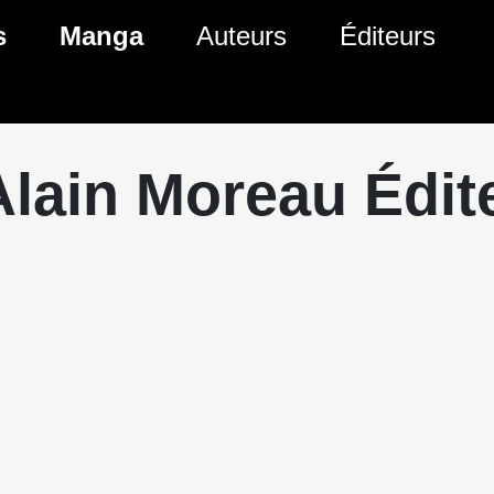
s
Manga
Auteurs
Éditeurs
tés Comics
Nouveautés Manga
 BD
es sorties Comics
Prochaines sorties Manga
Alain Moreau Édit
Comics
Genres Manga