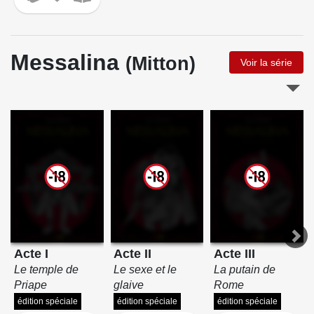
Messalina
(Mitton)
Voir la série
Acte I
Acte II
Acte III
Le temple de
Le sexe et le
La putain de
Priape
glaive
Rome
édition spéciale
édition spéciale
édition spéciale