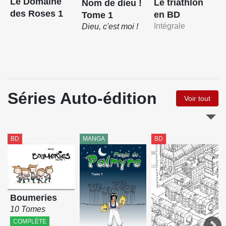
Le Domaine
Le triathlon
Nom de dieu !
des Roses 1
en BD
Tome 1
Intégrale
Dieu, c'est moi !
Séries Auto-édition
Voir tout
BD
MANGA
BD
Boumeries
10 Tomes
COMPLÈTE