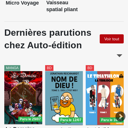
Vaisseau
Micro Voyage
spatial pliant
Dernières parutions
Voir tout
chez Auto-édition
MANGA
BD
BD
Paru le 29/07
Paru le 16/06
Paru le 12/07