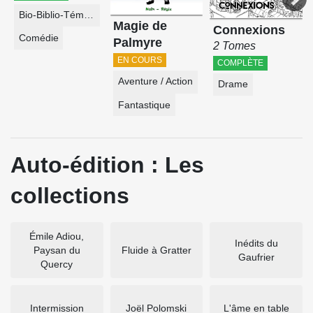
Bio-Biblio-Témoignage
Magie de
Connexions
Comédie
Palmyre
2 Tomes
EN COURS
COMPLÈTE
Aventure / Action
Drame
Fantastique
Auto-édition : Les
collections
Émile Adiou,
Inédits du
Paysan du
Fluide à Gratter
Gaufrier
Quercy
Intermission
Joël Polomski
L'âme en table