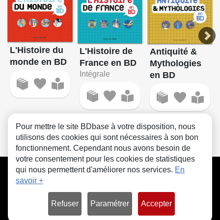
L'Histoire du
L'Histoire de
Antiquité &
monde en BD
France en BD
Mythologies
Intégrale
en BD
Pour mettre le site BDbase à votre disposition, nous
utilisons des cookies qui sont nécessaires à son bon
fonctionnement. Cependant nous avons besoin de
votre consentement pour les cookies de statistiques
CGU
FAQ
Contact
Cookies
qui nous permettent d'améliorer nos services.
En
savoir +
Refuser
Paramétrer
Accepter