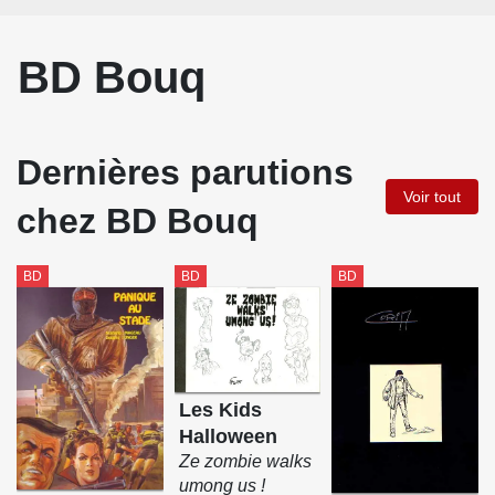
BD Bouq
Dernières parutions
Voir tout
chez BD Bouq
BD
BD
BD
Les Kids
Halloween
Ze zombie walks
umong us !