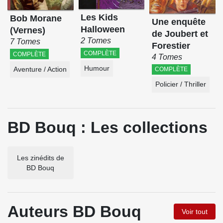
Les Kids
Bob Morane
Une enquête
Halloween
(Vernes)
de Joubert et
2 Tomes
7 Tomes
Forestier
COMPLÈTE
COMPLÈTE
4 Tomes
Humour
Aventure / Action
COMPLÈTE
Policier / Thriller
BD Bouq : Les collections
Les zinédits de
BD Bouq
Auteurs BD Bouq
Voir tout