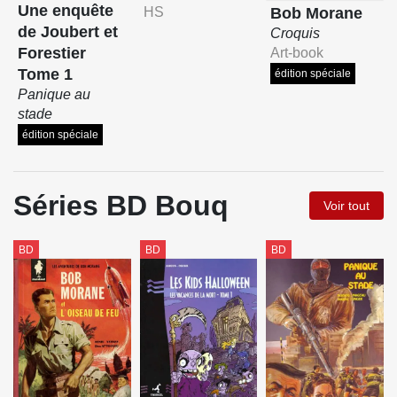
Une enquête
Bob Morane
HS
de Joubert et
Croquis
Forestier
Art-book
Tome 1
édition spéciale
Panique au
stade
édition spéciale
Séries BD Bouq
Voir tout
BD
BD
BD