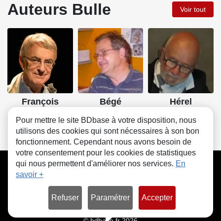
Auteurs Bulle
Voir tout
François
Bégé
Hérel
Bourgeon
Pour mettre le site BDbase à votre disposition, nous
utilisons des cookies qui sont nécessaires à son bon
fonctionnement. Cependant nous avons besoin de
votre consentement pour les cookies de statistiques
CGU
FAQ
Contact
Cookies
qui nous permettent d'améliorer nos services.
En
savoir +
Refuser
Paramétrer
Accepter
© bdbase.fr 2026