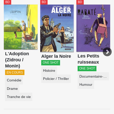
BD
BD
BD
L'Adoption
Les Petits
Alger la Noire
(Zidrou /
ruisseaux
ONE SHOT
Monin)
ONE SHOT
Histoire
EN COURS
Documentaire-Encyclopédie
Policier / Thriller
Comédie
Humour
Drame
Tranche de vie