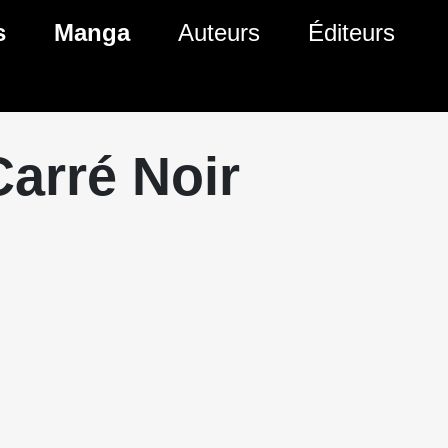
s
Manga
Auteurs
Éditeurs
tés Comics
Nouveautés Manga
 BD
es sorties Comics
Prochaines sorties Manga
Carré Noir
Comics
Genres Manga