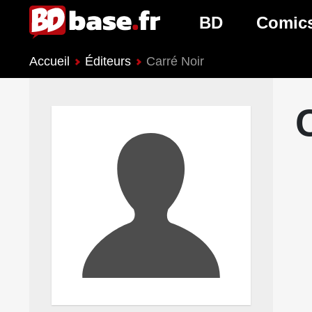
BD
Comic
Accueil
Éditeurs
Carré Noir
Nouveautés BD
Nouveau
Prochaines sorties
Prochain
Genres BD
Genres 