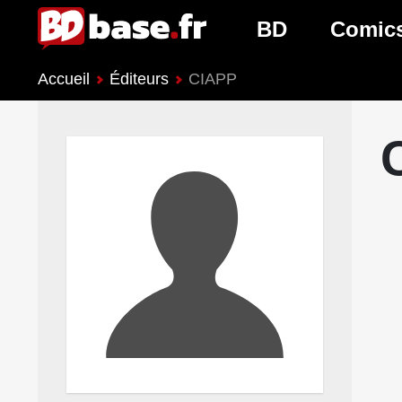
BD
Comic
Accueil
Éditeurs
CIAPP
Nouveautés BD
Nouveau
Prochaines sorties
Prochain
Genres BD
Genres 