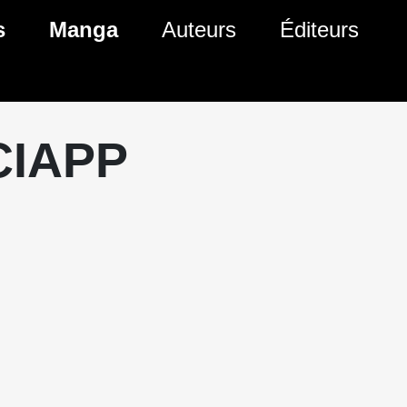
s
Manga
Auteurs
Éditeurs
tés Comics
Nouveautés Manga
 BD
es sorties Comics
Prochaines sorties Manga
CIAPP
Comics
Genres Manga