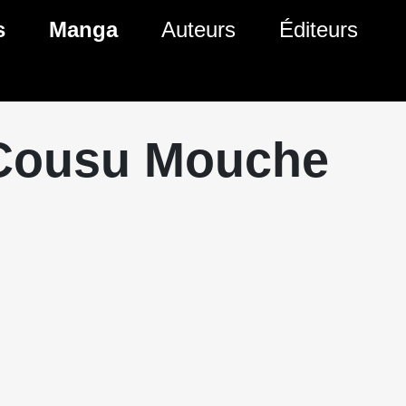
s
Manga
Auteurs
Éditeurs
tés Comics
Nouveautés Manga
 BD
es sorties Comics
Prochaines sorties Manga
Cousu Mouche
Comics
Genres Manga