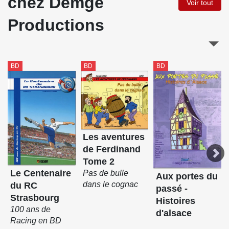
chez Demgé
Voir tout
Productions
BD
BD
BD
Les aventures
de Ferdinand
Tome 2
Le Centenaire
Pas de bulle
Aux portes du
dans le cognac
du RC
passé -
Strasbourg
Histoires
100 ans de
d'alsace
Racing en BD