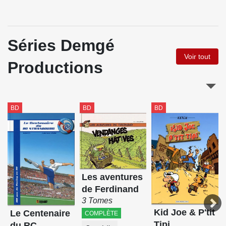
Séries Demgé
Voir tout
Productions
BD
BD
BD
Les aventures
de Ferdinand
3 Tomes
Kid Joe & P'tit
Le Centenaire
COMPLÈTE
Tipi
du RC