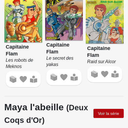
Capitaine
Capitaine
Capitaine
Flam
Flam
Flam
Le secret des
Les robots de
Raid sur Alcor
yakas
Meknos
Maya l'abeille
(Deux
Voir la série
Coqs d'Or)