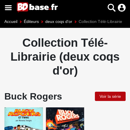
Accueil
Éditeurs
deux coqs d'or
Collection Télé-Librairie
Collection Télé-
Librairie (deux coqs
d'or)
Buck Rogers
Voir la série