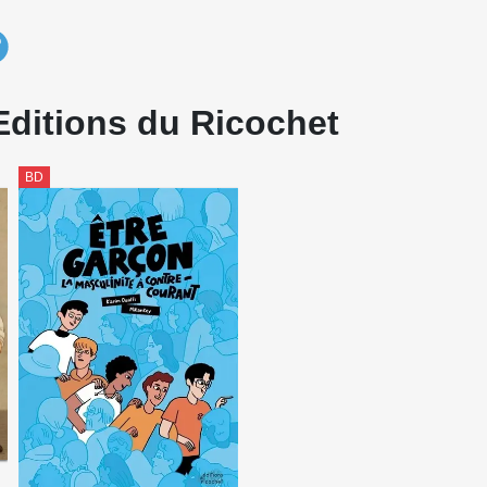
défi quotidien se retrouve à l'origine de chacun de nos livre
ès nous, pendant longtemps, très longtemps, les enfants ne se l
breux détails.
Editions du Ricochet
BD