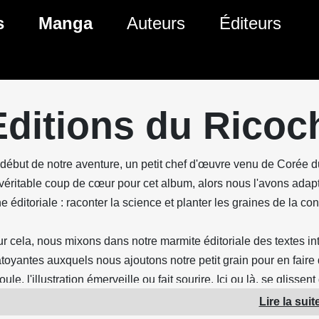
s
Manga
Auteurs
Éditeurs
tés Comics
Nouveautés Manga
 BD
es sorties Comics
Prochaines sorties Manga
Editions du Ricoc
Comics
Genres Manga
début de notre aventure, un petit chef d'œuvre venu de Corée du
véritable coup de cœur pour cet album, alors nous l'avons adapté 
ne éditoriale : raconter la science et planter les graines de la c
r cela, nous mixons dans notre marmite éditoriale des textes int
toyantes auxquels nous ajoutons notre petit grain pour en faire d
oule, l'illustration émerveille ou fait sourire. Ici ou là, se gliss
fonction du contexte
Lire la suit