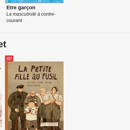
Etre garçon
La masculinité à contre-
courant
et
BD