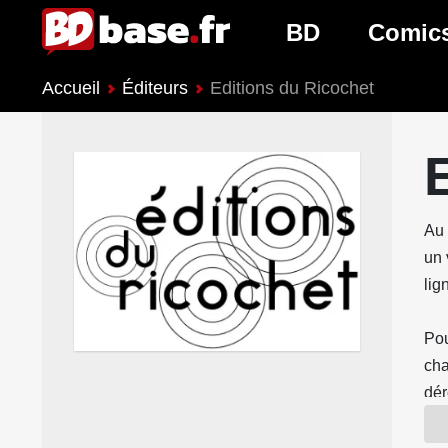
BD
Comic
Accueil
Éditeurs
Editions du Ricochet
Nouveautés BD
Nouveau
Prochaines sorties
Prochain
Genres BD
Genres 
Au 
un 
lig
Pou
cha
dér
en 