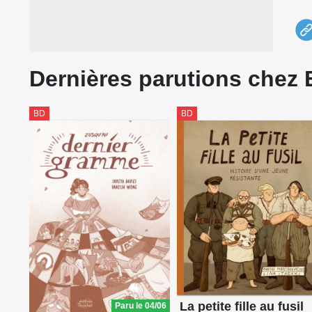
Ce 
Apr
nom
Dernières parutions chez 
BD
BD
La petite fille au fusil
Paru le 04/06