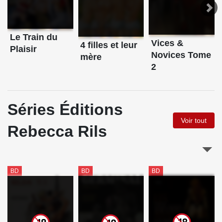
Le Train du
Vices &
4 filles et leur
Plaisir
Novices Tome
mère
2
Séries Éditions
Voir tout
Rebecca Rils
BD
BD
BD