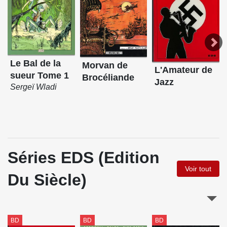
Le Bal de la
Morvan de
L'Amateur de
sueur Tome 1
Brocéliande
Jazz
Sergeï Wladi
Séries EDS (Edition
Voir tout
Du Siècle)
BD
BD
BD