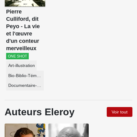
Pierre
Culliford, dit
Peyo - La vie
et l'œuvre
d'un conteur
merveilleux
ONE SHOT
Art-illustration
Bio-Biblio-Témoignage
Documentaire-Encyclopédie
Auteurs Eleroy
Voir tout