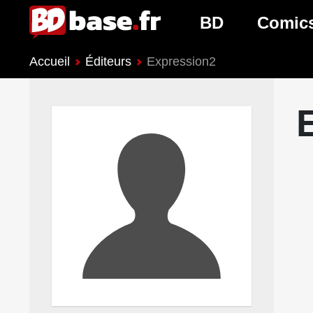
BD
Comic
Accueil
Éditeurs
Expression2
Nouveautés BD
Nouveau
Prochaines sorties
Prochain
Genres BD
Genres 