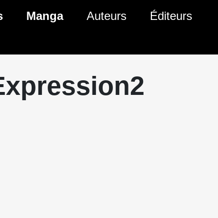
s
Manga
Auteurs
Éditeurs
tés Comics
Nouveautés Manga
 BD
es sorties Comics
Prochaines sorties Manga
Expression2
Comics
Genres Manga