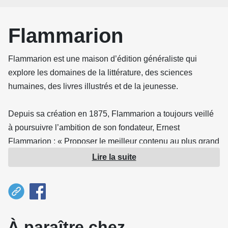
Flammarion
Flammarion est une maison d’édition généraliste qui
explore les domaines de la littérature, des sciences
humaines, des livres illustrés et de la jeunesse.
Depuis sa création en 1875, Flammarion a toujours veillé
à poursuivre l’ambition de son fondateur, Ernest
Flammarion : « Proposer le meilleur contenu au plus grand
nombre. »
Lire la suite
L’histoire commence au milieu du XIXe siècle à Montigny-
le-Roi, dans la Haute-Marne. C’est ici que naissent deux
frères dont la destinée va marquer les esprits : Ernest et
À paraître chez
CamilleFlammarion.