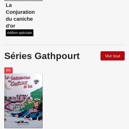
La
Conjuration
du caniche
d'or
édition spéciale
Séries Gathpourt
Voir tout
BD