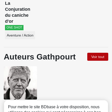
La
Conjuration
du caniche
d'or
ONE SHOT
Aventure / Action
Auteurs Gathpourt
Voir tout
Hugo Pratt
Pour mettre le site BDbase à votre disposition, nous