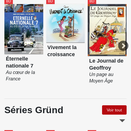
BD
BD
BD
Vivement la
croissance
Éternelle
Le Journal de
nationale 7
Geoffroy
Au cœur de la
Un page au
France
Moyen Âge
Séries Gründ
Voir tout