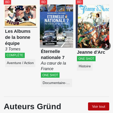
BD
BD
BD
Les Albums
de la bonne
équipe
3 Tomes
Éternelle
Jeanne d'Arc
COMPLÈTE
nationale 7
ONE SHOT
Au cœur de la
Aventure / Action
Histoire
France
ONE SHOT
Documentaire-Encyclopédie
Auteurs Gründ
Voir tout