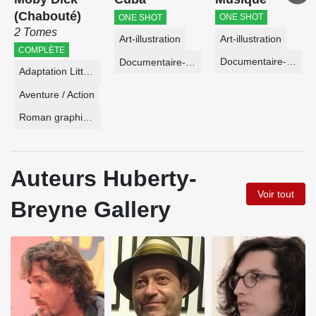
(Chabouté)
ONE SHOT
ONE SHOT
2 Tomes
Art-illustration
Art-illustration
COMPLÈTE
Documentaire-Encyclopédie
Documentaire-Encyclopédie
Adaptation Littéraire
Aventure / Action
Roman graphique
Auteurs Huberty-
Voir tout
Breyne Gallery