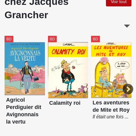
chez Jacques
Voir tout
Grancher
BD
BD
BD
Agricol
Les aventures
Calamity roi
Perdiguier dit
de Mite et Roy
Avignonnais
Il était une fois ...
la vertu