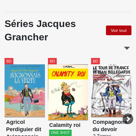
Séries Jacques
Voir tout
Grancher
BD
BD
BD
Agricol
Compagnons
Calamity roi
Perdiguier dit
du devoir
ONE SHOT