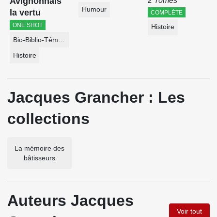
Avignonnais
2 Tomes
Humour
la vertu
COMPLÈTE
ONE SHOT
Histoire
Bio-Biblio-Témoignage
Histoire
Jacques Grancher : Les
collections
La mémoire des
bâtisseurs
Auteurs Jacques
Voir tout