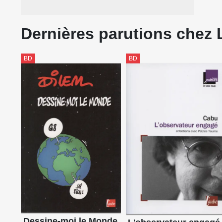
Dernières parutions chez
BD
BD
Dessine-moi le Monde