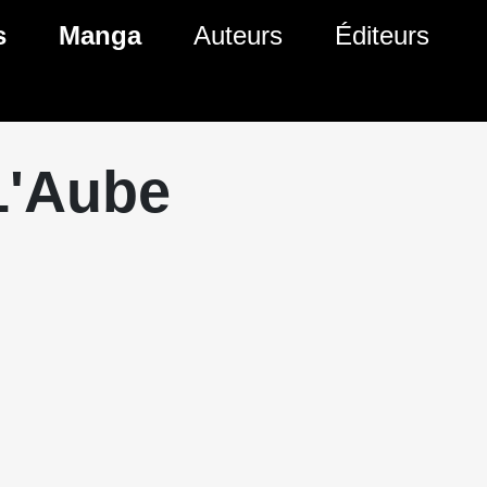
s
Manga
Auteurs
Éditeurs
tés Comics
Nouveautés Manga
 BD
es sorties Comics
Prochaines sorties Manga
L'Aube
Comics
Genres Manga