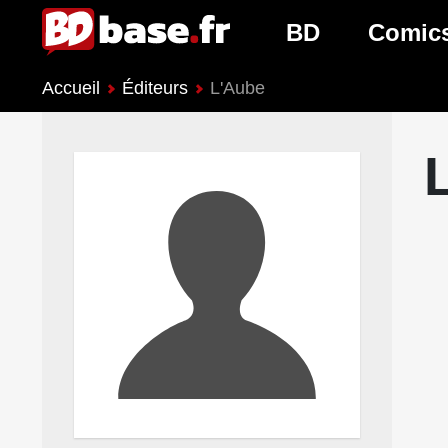
BD
Comic
Accueil
Éditeurs
L'Aube
Nouveautés BD
Nouveau
Prochaines sorties
Prochain
Genres BD
Genres 