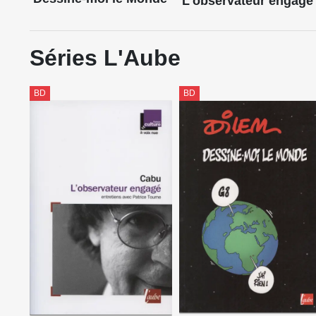
L'observateur engagé
Séries L'Aube
BD
BD