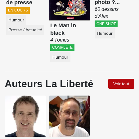
photo ?...
de presse
60 dessins
EN COURS
d'Alex
Humour
ONE SHOT
Le Man in
Presse / Actualité
black
Humour
4 Tomes
COMPLÈTE
Humour
Auteurs La Liberté
Voir tout