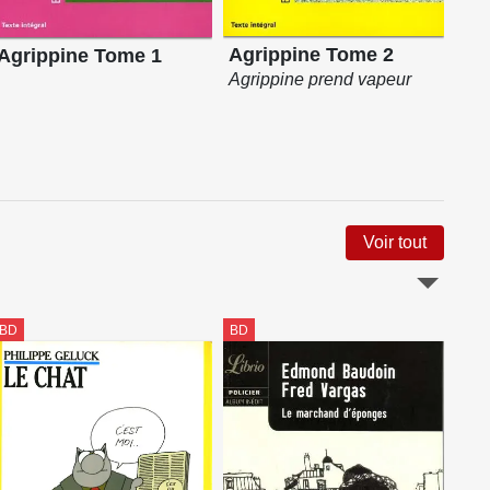
Le
Agrippine Tome 2
Agrippine Tome 1
Agrippine prend vapeur
Voir tout
BD
BD
BD
Par
Mém
cac
ON
Bi