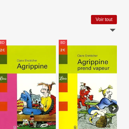
Voir tout
BD
BD
BD