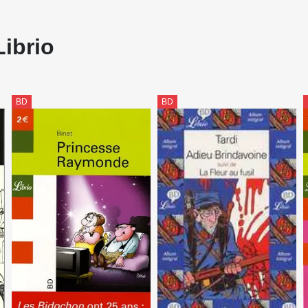
Librio
BD
BD