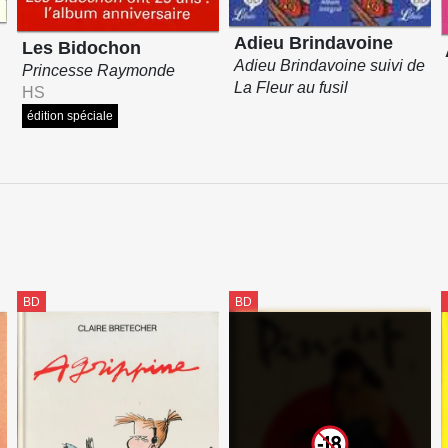
Adieu Brindavoine
Les Bidochon
Adieu Brindavoine suivi de
Princesse Raymonde
La Fleur au fusil
HS
édition spéciale
BD
BD