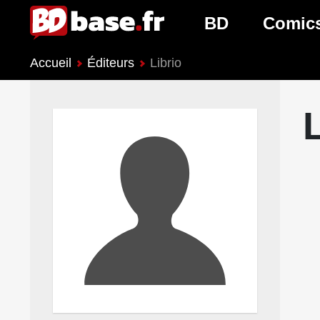
BD
Comic
Accueil
Éditeurs
Librio
Nouveautés BD
Nouveau
Prochaines sorties
Prochain
Genres BD
Genres 