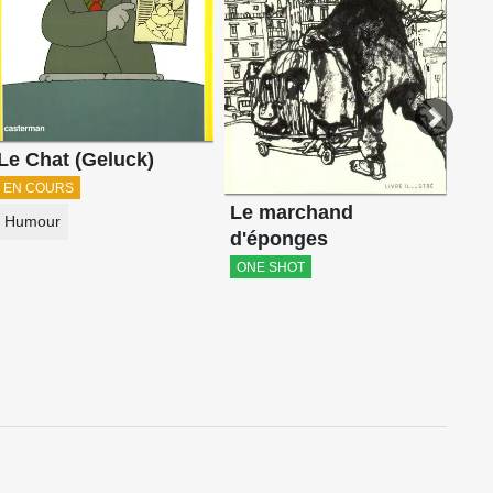
Do
His
Le Chat (Geluck)
EN COURS
Le marchand
Humour
d'éponges
ONE SHOT