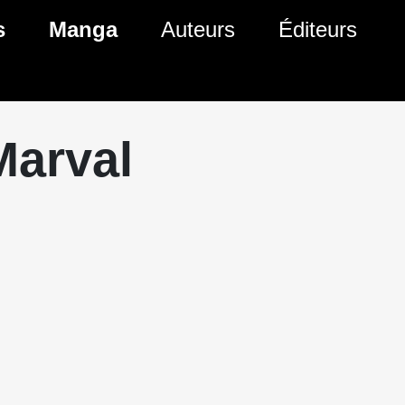
s
Manga
Auteurs
Éditeurs
tés Comics
Nouveautés Manga
 BD
es sorties Comics
Prochaines sorties Manga
Marval
Comics
Genres Manga