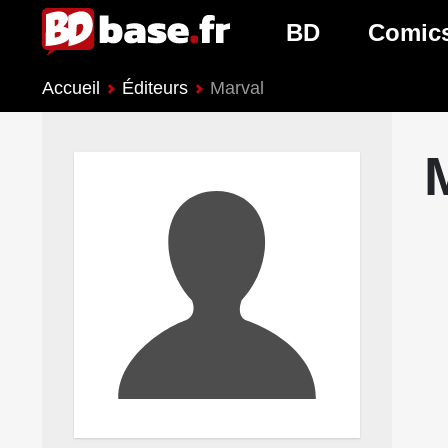
BD
Comic
Accueil
Éditeurs
Marval
Nouveautés BD
Nouveau
Prochaines sorties
Prochain
Genres BD
Genres 