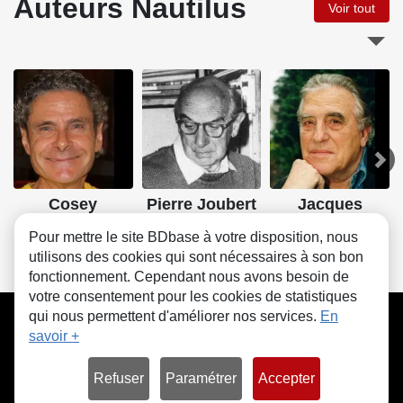
Auteurs Nautilus
Voir tout
Cosey
Pierre Joubert
Jacques
Martin
Pour mettre le site BDbase à votre disposition, nous
utilisons des cookies qui sont nécessaires à son bon
fonctionnement. Cependant nous avons besoin de
votre consentement pour les cookies de statistiques
CGU
FAQ
Contact
Cookies
qui nous permettent d'améliorer nos services.
En
savoir +
Refuser
Paramétrer
Accepter