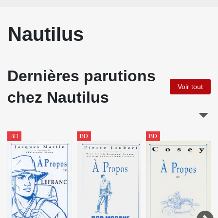
Nautilus
Dernières parutions
Voir tout
chez Nautilus
BD
BD
BD