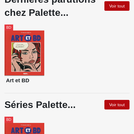
Palette conçoit des projets ambitieux, traite de sujets
Voir tout
chez Palette...
audacieux, publie de beaux livres d'art pédagogiques et
ludiques. Tous les ouvrages sont une invitation au partage
BD
et à la découverte de 5 000 ans d’histoire de l’art, aux
rencontres avec les œuvres et les artistes, au plaisir et à la
curiosité…
Nous remercions nos lecteurs, les libraires, le corps
enseignant ainsi que les bibliothèques pour leur
confiance. Grâce à eux, Palette a acquis une solide
Art et BD
réputation et leurs encouragement nous donnent l’énergie
nécessaire pour élaborer de nouveaux ouvrages.
Séries Palette...
Voir tout
BD