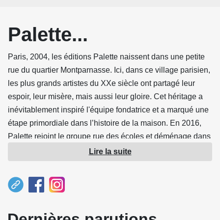
Palette...
Paris, 2004, les éditions Palette naissent dans une petite
rue du quartier Montparnasse. Ici, dans ce village parisien,
les plus grands artistes du XXe siècle ont partagé leur
espoir, leur misère, mais aussi leur gloire. Cet héritage a
inévitablement inspiré l'équipe fondatrice et a marqué une
étape primordiale dans l’histoire de la maison. En 2016,
Palette rejoint le groupe rue des écoles et déménage dans
un lieu non moins mythique, le célèbre quartier latin, ses
Lire la suite
universités, ses librairies. Emportant dans leurs valises
l'idée un peu folle de poursuivre la conception de livres
d’art pour la jeunesse.
Dernières parutions
Toujours entourés des meilleurs auteurs et graphistes,