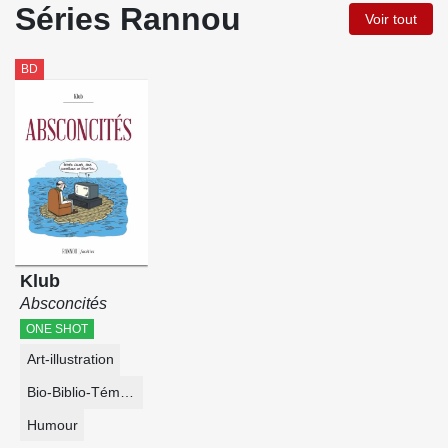
Séries Rannou
Voir tout
BD
Klub
Absconcités
ONE SHOT
Art-illustration
Bio-Biblio-Témoignage
Humour