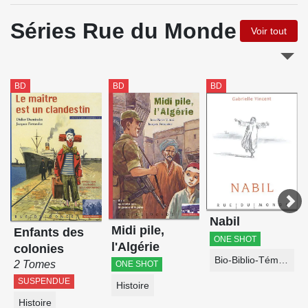
Séries Rue du Monde
Voir tout
BD
BD
BD
Nabil
Midi pile,
Enfants des
ONE SHOT
l'Algérie
colonies
Bio-Biblio-Témoignage
2 Tomes
ONE SHOT
SUSPENDUE
Histoire
Histoire