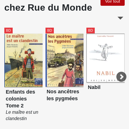
Voir tout
chez Rue du Monde
BD
BD
BD
Nabil
Nos ancêtres
Enfants des
les pygmées
colonies
Tome 2
Le maître est un
clandestin