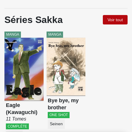
Séries Sakka
Voir tout
MANGA
MANGA
Bye bye, my
Eagle
brother
(Kawaguchi)
ONE SHOT
11 Tomes
Seinen
COMPLÈTE