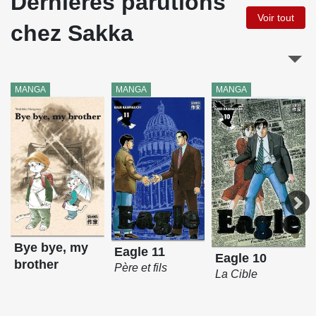
Dernières parutions
Voir tout
chez Sakka
MANGA
MANGA
MANGA
Bye bye, my
Eagle 11
Eagle 10
brother
Père et fils
La Cible