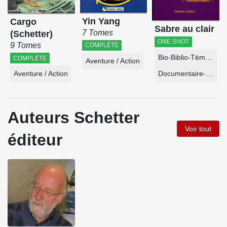
Yin Yang
Cargo
Sabre au clair
7 Tomes
(Schetter)
ONE SHOT
9 Tomes
COMPLÈTE
Bio-Biblio-Témoignage
COMPLÈTE
Aventure / Action
Aventure / Action
Documentaire-Encyclopédie
Auteurs Schetter
Voir tout
éditeur