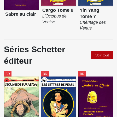
Cargo Tome 9
Yin Yang
Sabre au clair
L'Octopus de
Tome 7
Venise
L'héritage des
Vénus
Séries Schetter
Voir tout
éditeur
BD
BD
BD