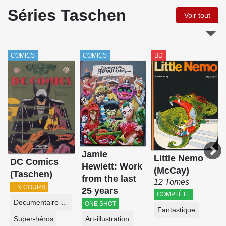
Séries Taschen
Voir tout
COMICS
COMICS
BD
Jamie
Little Nemo
DC Comics
Hewlett: Work
(McCay)
(Taschen)
from the last
12 Tomes
EN COURS
25 years
COMPLÈTE
Documentaire-Encyclopédie
ONE SHOT
Fantastique
Super-héros
Art-illustration