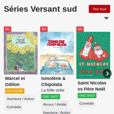
Séries Versant sud
Voir tout
BD
BD
BD
Marcel et
Ismolène &
Saint Nicolas
Odilon
Chipolata
vs Père Noël
La folle virée
EN COURS
ONE SHOT
ONE SHOT
Aventure / Action
Comédie
Amour / Amitié
Comédie
Aventure / Action