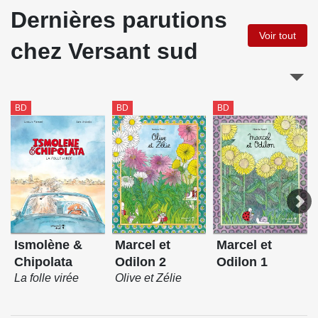
Dernières parutions
Voir tout
chez Versant sud
BD
BD
BD
Ismolène &
Marcel et
Marcel et
Chipolata
Odilon 2
Odilon 1
La folle virée
Olive et Zélie