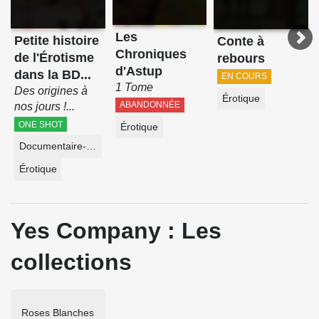
Les
Petite histoire
Conte à
Chroniques
de l'Érotisme
rebours
d'Astup
dans la BD...
EN COURS
1 Tome
Des origines à
Érotique
ABANDONNÉE
nos jours !...
ONE SHOT
Érotique
Documentaire-Encyclopédie
Érotique
Yes Company : Les
collections
Roses Blanches