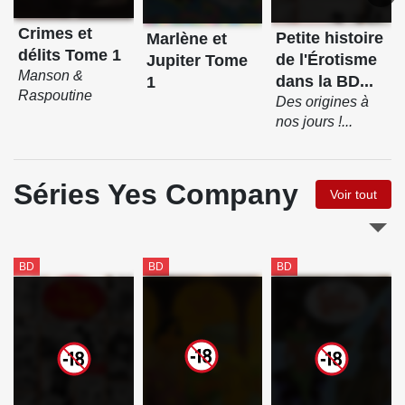
Crimes et
Petite histoire
Marlène et
délits Tome 1
de l'Érotisme
Jupiter Tome
Manson &
dans la BD...
1
Raspoutine
Des origines à
nos jours !...
Séries Yes Company
Voir tout
BD
BD
BD