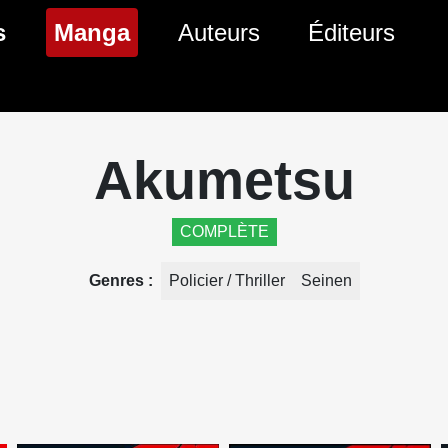
(page courante)
s
Manga
Auteurs
Éditeurs
tés Comics
Nouveautés Manga
 BD
es sorties Comics
Prochaines sorties Manga
Akumetsu
Comics
Genres Manga
COMPLÈTE
Genres
Policier / Thriller
Seinen