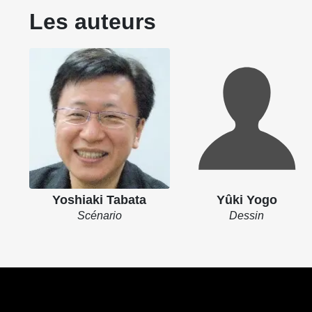
Les auteurs
Yoshiaki Tabata
Yûki Yogo
Scénario
Dessin