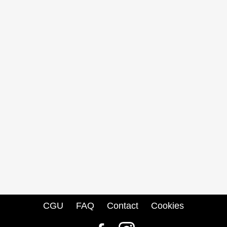
CGU
FAQ
Contact
Cookies