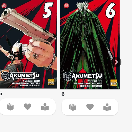
5
6
7