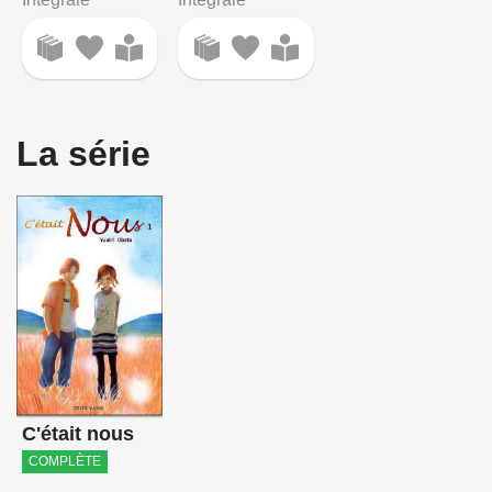
La série
C'était nous
COMPLÈTE