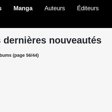
s
Manga
Auteurs
Éditeurs
tés Comics
Nouveautés Manga
 BD
es sorties Comics
Prochaines sorties Manga
 dernières nouveautés
Comics
Genres Manga
lbums (page 56/44)