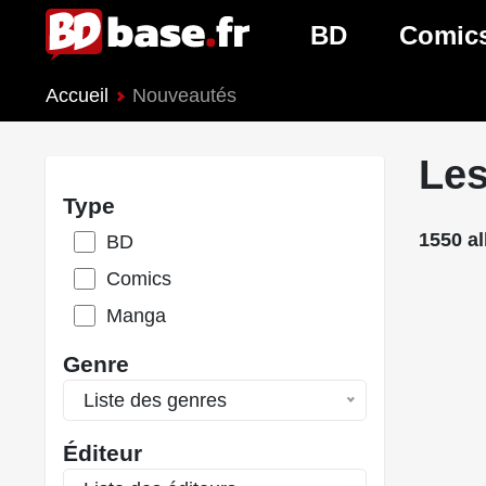
BD
Comic
Accueil
Nouveautés
Nouveautés BD
Nouveau
Prochaines sorties
Prochain
Les
Type
Genres BD
Genres 
1550 a
BD
Comics
Manga
Genre
Liste des genres
Éditeur