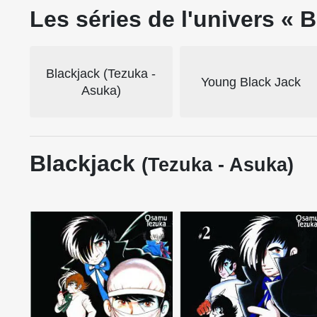
Les séries de l'univers « 
Blackjack (Tezuka -
Young Black Jack
Asuka)
Blackjack
(Tezuka - Asuka)