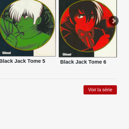
Bl
Black Jack Tome 5
Black Jack Tome 6
Voir la série