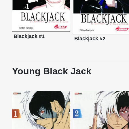
Blackjack #1
Blackjack #2
Young Black Jack