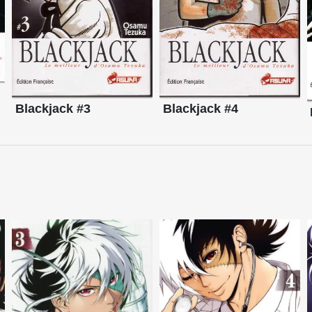
Blackjack #3
Blackjack #4