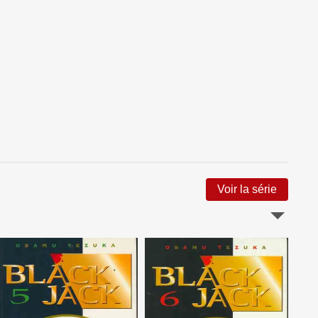
Voir la série