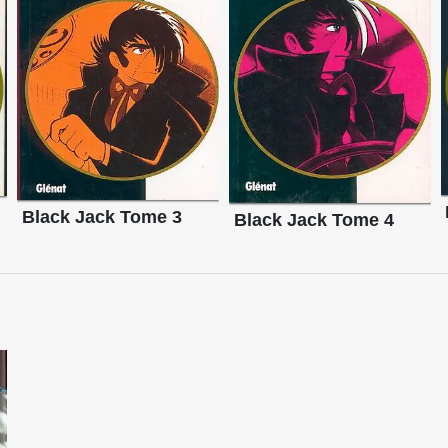
Black Jack Tome 3
Black Jack Tome 4