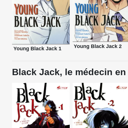
Young Black Jack 2
Young Black Jack 1
Black Jack, le médecin en