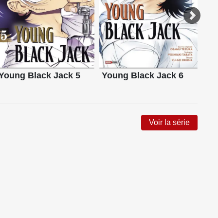
Young Black Jack 5
Young Black Jack 6
Yo
Voir la série