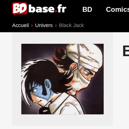
BD
Comic
Accueil
Univers
Black Jack
Nouveautés BD
Nouveau
Prochaines sorties
Prochain
Genres BD
Genres 