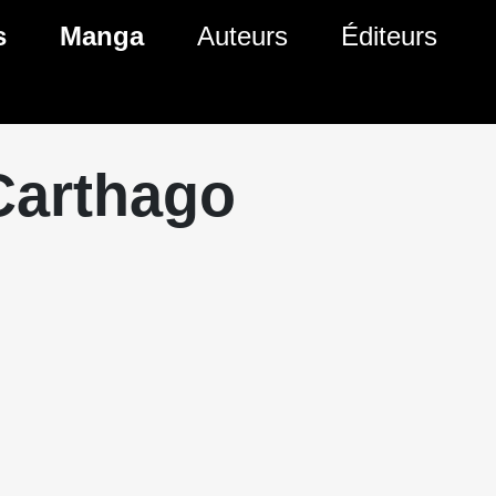
s
Manga
Auteurs
Éditeurs
tés Comics
Nouveautés Manga
 BD
es sorties Comics
Prochaines sorties Manga
Carthago
Comics
Genres Manga