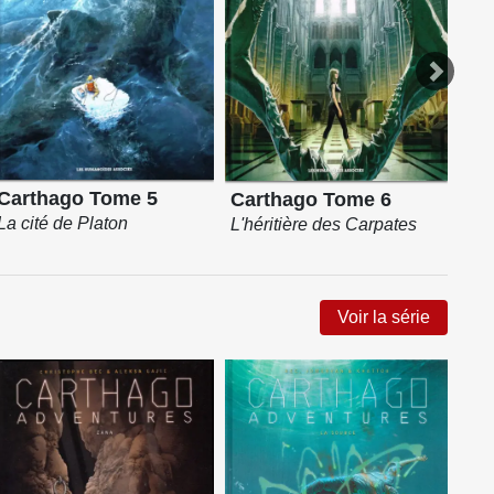
Carthago Tome 5
Ca
Carthago Tome 6
La cité de Platon
La 
L'héritière des Carpates
Voir la série