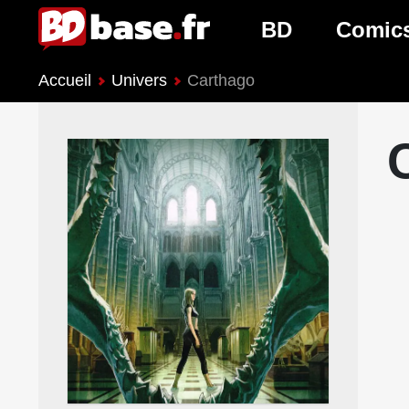
BD
Comic
Accueil
Univers
Carthago
Nouveautés BD
Nouveau
Prochaines sorties
Prochain
Genres BD
Genres 