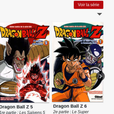
Voir la série
Dragon Ball Z 6
Dra
Dragon Ball Z 5
2e partie : Le Super
2e 
1re partie : Les Saïyens 5