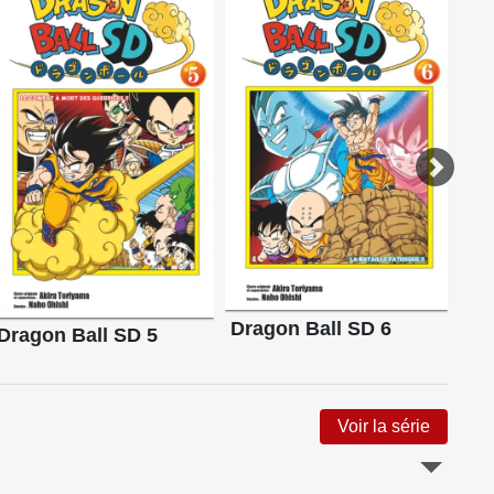
Dragon Ball SD 6
Dr
Dragon Ball SD 5
Voir la série