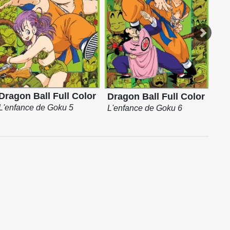
Dragon Ball Full Color
Dra
Dragon Ball Full Color
L'enfance de Goku 5
L'e
L'enfance de Goku 6