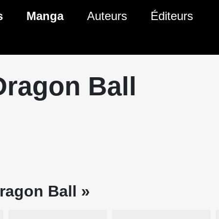
s
Manga
Auteurs
Éditeurs
tés Comics
Nouveautés Manga
 BD
es sorties Comics
Prochaines sorties Manga
Dragon Ball
Comics
Genres Manga
Dragon Ball »