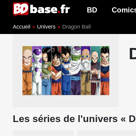
BD
Comic
Accueil
Univers
Dragon Ball
Nouveautés BD
Nouveau
Prochaines sorties
Prochain
Genres BD
Genres 
Les séries de l'univers « 