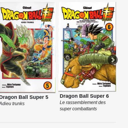
Dragon Ball Super 6
Dra
Dragon Ball Super 5
Le rassemblement des
Déb
Adieu trunks
super combattants
surv