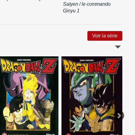
Saïyen / le commando
Saï
Ginyu 1
Gin
Voir la série