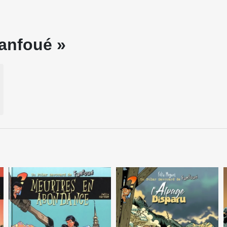
Fanfoué »