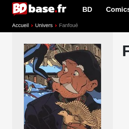
BD
Comic
Accueil
Univers
Fanfoué
Nouveautés BD
Nouveau
Prochaines sorties
Prochain
Genres BD
Genres 