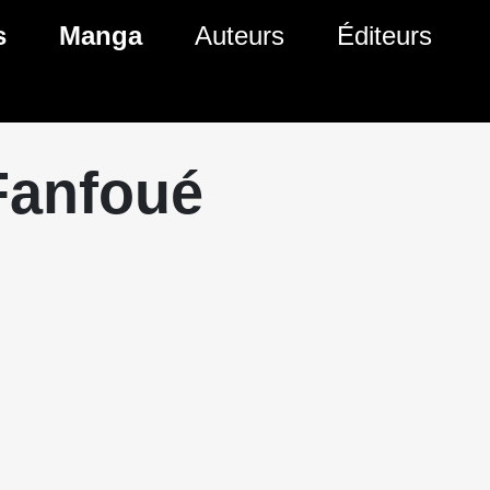
s
Manga
Auteurs
Éditeurs
tés Comics
Nouveautés Manga
 BD
es sorties Comics
Prochaines sorties Manga
Fanfoué
Comics
Genres Manga