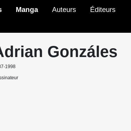
s
Manga
Auteurs
Éditeurs
tés Comics
Nouveautés Manga
 BD
es sorties Comics
Prochaines sorties Manga
Adrian Gonzáles
Comics
Genres Manga
37-1998
sinateur