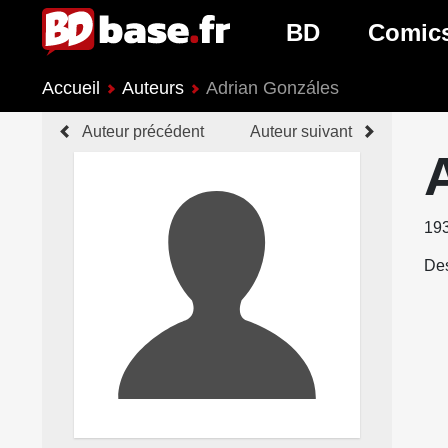
BD
Comic
Accueil
Auteurs
Adrian Gonzáles
Nouveautés BD
Nouveau
Auteur précédent
Auteur suivant
Prochaines sorties
Prochain
Genres BD
Genres 
19
Des